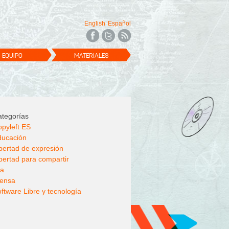
English
Español
EQUIPO
MATERIALES
tegorías
pyleft ES
ducación
bertad de expresión
bertad para compartir
la
rensa
ftware Libre y tecnología