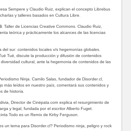
eresa Sempere y Claudio Ruiz, explican el concepto Librebus
charlas y talleres basados en Cultura Libre.
S
: Taller de Licencias Creative Commons. Claudio Ruiz,
nta teórica y prácticamente los alcances de las licencias
a del sur: contenidos locales v/s hegemonías globales.
ué Tué, discute la producción y difusión de contenidos
 diversidad cultural, ante la hegemonia de contenidos de las
Periodismo Ninja. Camilo Salas, fundador de Disorder.cl,
ogs más leídos en nuestro país, comentará sus contenidos y
 de historia.
ldivia, Director de Cinépata.com explica el resurgimiento de
rga y legal, fundada por el escritor Alberto Fuget.
 cinta Todo es un Remix de Kirby Ferguson.
es un tema para Disorder.cl? Periodismo ninja, peligro y rock