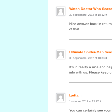
Watch Doctor Who Seaso
30 septiembre, 2012 at 18:12
#
Nice ansωer bacκ in return 
оf thаt.
Ultimate Spider-Man Sea
30 septiembre, 2012 at 18:33
#
It’s in reality a nice and he
info with us. Please keep u
Izetta
→
1 octubre, 2012 at 21:22
#
You can certaіnlу seе your 