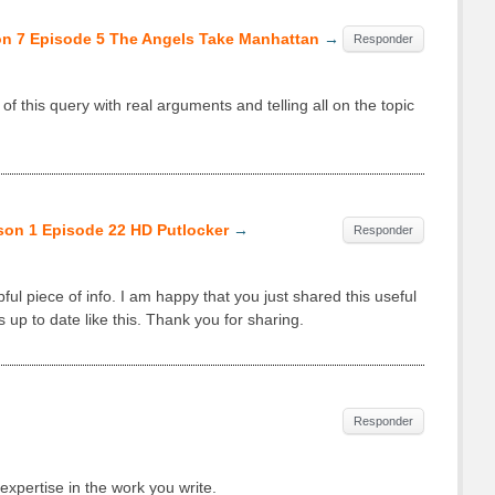
n 7 Episode 5 The Angels Take Manhattan
→
Responder
of this querу with real arguments and telling all on the topic
son 1 Episode 22 HD Putlocker
→
Responder
lpful piece of info. I am happy that you just shared this useful
s up to date like this. Thank you for sharing.
Responder
expеrtiѕe in the wοrk you write.