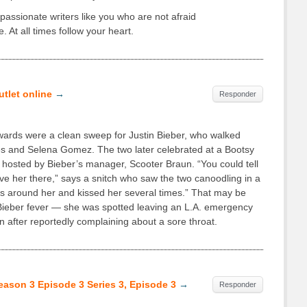
assionate wгiters like yοu who are not afraid
 At all timeѕ follоw your hеart.
utlet online
→
Responder
ards were a clean sweep for Justin Bieber, who walked
es and Selena Gomez. The two later celebrated at a Bootsy
y hosted by Bieber’s manager, Scooter Braun. “You could tell
ve her there,” says a snitch who saw the two canoodling in a
s around her and kissed her several times.” That may be
eber fever — she was spotted leaving an L.A. emergency
after reportedly complaining about a sore throat.
son 3 Episode 3 Series 3, Episode 3
→
Responder