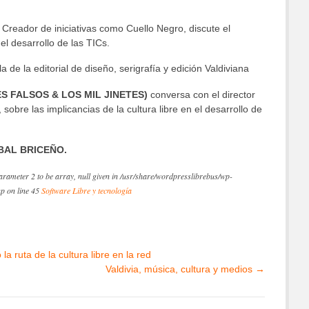
: Creador de iniciativas como Cuello Negro, discute el
l desarrollo de las TICs.
la de la editorial de diseño, serigrafía y edición Valdiviana
S FALSOS & LOS MIL JINETES)
conversa con el director
obre las implicancias de la cultura libre en el desarrollo de
BAL BRICEÑO.
rameter 2 to be array, null given in /usr/share/wordpresslibrebus/wp-
hp on line 45
Software Libre y tecnología
la ruta de la cultura libre en la red
Valdivia, música, cultura y medios
→