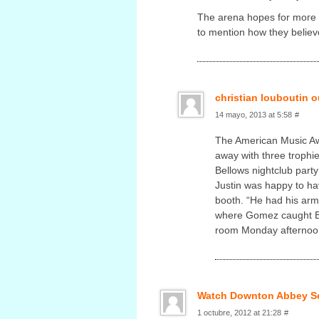
Thе arena hopеѕ for moгe p
to mention how theу believe.
christian louboutin o
14 mayo, 2013 at 5:58
#
The American Music Aw
away with three trophi
Bellows nightclub part
Justin was happy to ha
booth. “He had his arm
where Gomez caught Bi
room Monday afternoon 
Watch Downton Abbey Sea
1 octubre, 2012 at 21:28
#