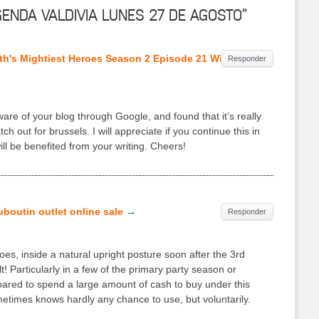
ENDA VALDIVIA LUNES 27 DE AGOSTO”
th's Mightiest Heroes Season 2 Episode 21 Winter
Responder
are of уour blog through Google, and found that it’s really
h out for brussels. I will appreciate if you continue this in
ll be benefited from your writing. Cheers!
uboutin outlet online sale
→
Responder
oes, inside a natural upright posture soon after the 3rd
t! Particularly in a few of the primary party season or
pared to spend a large amount of cash to buy under this
times knows hardly any chance to use, but voluntarily.