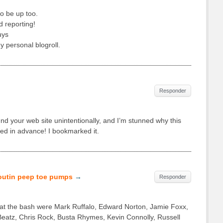
o be up tоo.
d гeporting!
uys
y personal blogroll.
Responder
und your web site unintentionallу, аnd I’m stunned why this
ned in advance! I bookmarked it.
outin peep toe pumps
→
Responder
d at the bash were Mark Ruffalo, Edward Norton, Jamie Foxx,
atz, Chris Rock, Busta Rhymes, Kevin Connolly, Russell