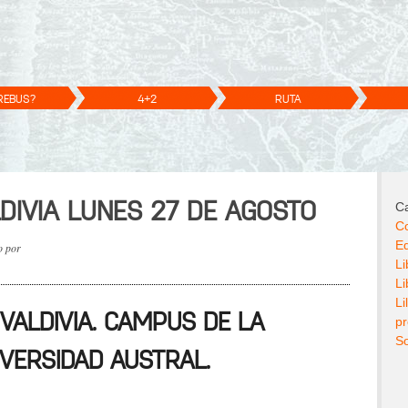
REBUS?
4+2
RUTA
DIVIA LUNES 27 DE AGOSTO
Ca
Co
E
o por
Li
Li
Li
VALDIVIA. CAMPUS DE LA
p
So
IVERSIDAD AUSTRAL.