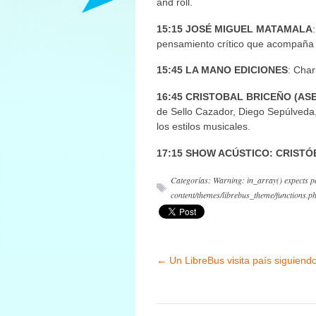
and roll.
15:15 JOSÉ MIGUEL MATAMALA
pensamiento crítico que acompaña e
15:45 LA MANO EDICIONES
: Char
16:45 CRISTOBAL BRICEÑO (ASE
de Sello Cazador, Diego Sepúlveda, s
los estilos musicales.
17:15 SHOW ACÚSTICO: CRISTÓ
Categorías: Warning: in_array() expects pa
content/themes/librebus_theme/functions.p
←
Un LibreBus visita país siguiendo 