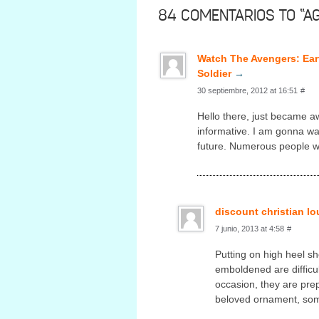
84 COMENTARIOS TO “AG
Watch The Avengers: Ear
Soldier
→
30 septiembre, 2012 at 16:51
#
Hello there, juѕt became aw
informative. I am gonna watc
future. Numerous people wi
discount christian lo
7 junio, 2013 at 4:58
#
Putting on high heel sh
emboldened are difficul
occasion, they are pre
beloved ornament, some