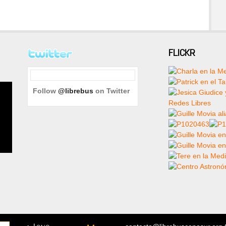
FLICKR
Follow
@librebus
on Twitter