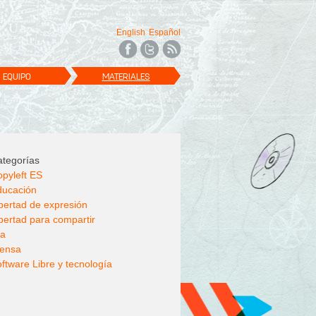
English
Español
EQUIPO
MATERIALES
tegorías
pyleft ES
ducación
bertad de expresión
bertad para compartir
la
rensa
ftware Libre y tecnología