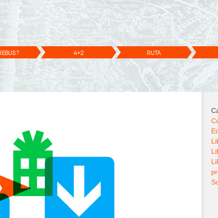
REBUS?
4+2
RUTA
Ca
Co
E
Li
Li
Li
p
So